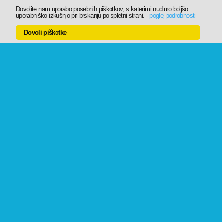
Dovolite nam uporabo posebnih piškotkov, s katerimi nudimo boljšo
uporabniško izkušnjo pri brskanju po spletni strani.
-
poglej podrobnosti
Dovoli piškotke